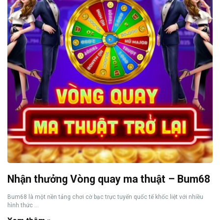
Nhận thưởng Vòng quay ma thuật – Bum68
Bum68 là một nền tảng chơi cờ bạc trực tuyến quốc tế khốc liệt với nhiều
hình thức ...