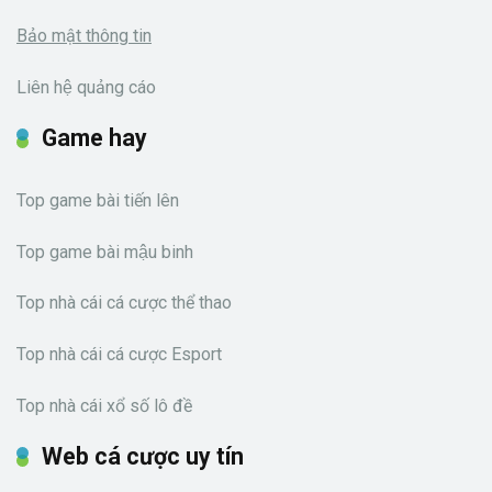
Bảo mật thông tin
Liên hệ quảng cáo
Game hay
Top game bài tiến lên
Top game bài mậu binh
Top nhà cái cá cược thể thao
Top nhà cái cá cược Esport
Top nhà cái xổ số lô đề
Web cá cược uy tín