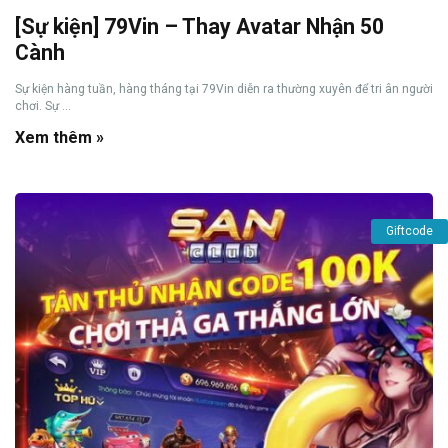
[Sự kiện] 79Vin – Thay Avatar Nhận 50
Cành
Sự kiện hàng tuần, hàng tháng tại 79Vin diễn ra thường xuyên để tri ân người
chơi. Sự ...
Xem thêm »
Giftcode