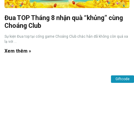
Đua TOP Tháng 8 nhận quà “khủng” cùng
Choáng Club
Sự kiện Đua top tại cổng game Choáng Club chắc hẳn đã không còn quá xa
lạ với ...
Xem thêm »
Giftcode