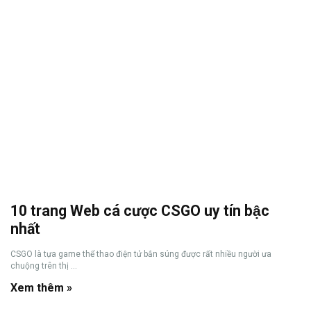
10 trang Web cá cược CSGO uy tín bậc
nhất
CSGO là tựa game thể thao điện tử bắn súng được rất nhiều người ưa
chuộng trên thị ...
Xem thêm »