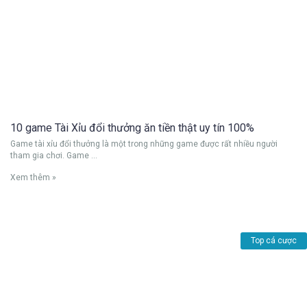
10 game Tài Xỉu đổi thưởng ăn tiền thật uy tín 100%
Game tài xỉu đổi thưởng là một trong những game được rất nhiều người
tham gia chơi. Game ...
Xem thêm »
Top cá cược