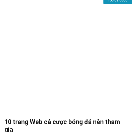
Top cá cược
10 trang Web cá cược bóng đá nên tham
gia