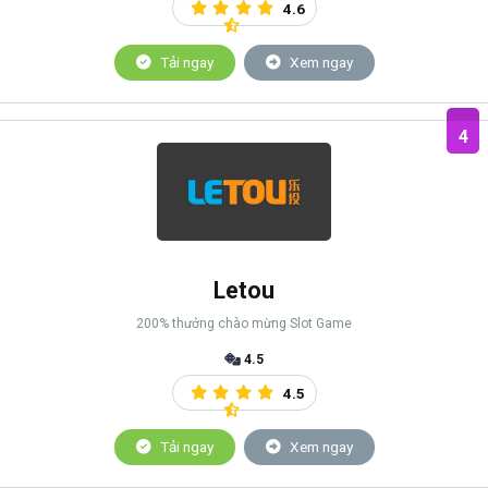
4.6
Tải ngay
Xem ngay
4
Letou
200% thưởng chào mừng Slot Game
4.5
4.5
Tải ngay
Xem ngay