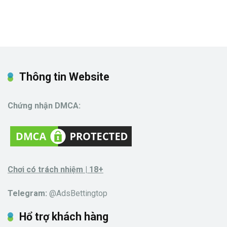
Thông tin Website
Chứng nhận DMCA:
Chơi có trách nhiệm | 18+
Telegram:
@AdsBettingtop
Hổ trợ khách hàng