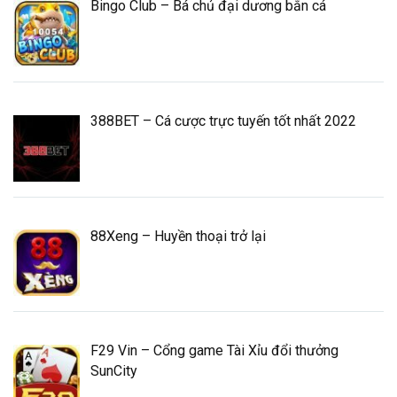
Bingo Club – Bá chủ đại dương bắn cá
388BET – Cá cược trực tuyến tốt nhất 2022
88Xeng – Huyền thoại trở lại
F29 Vin – Cổng game Tài Xỉu đổi thưởng
SunCity