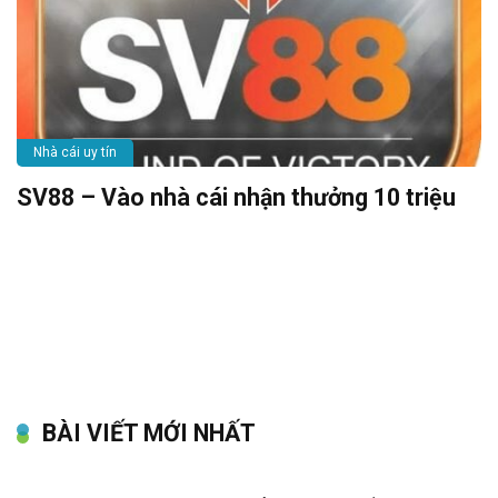
Nhà cái uy tín
SV88 – Vào nhà cái nhận thưởng 10 triệu
BÀI VIẾT MỚI NHẤT