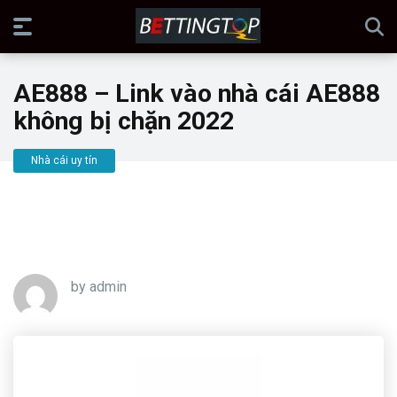
AE888 – Link vào nhà cái AE888
không bị chặn 2022
Nhà cái uy tín
by admin