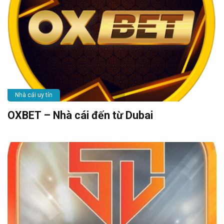
Nhà cái uy tín
OXBET – Nhà cái đến từ Dubai