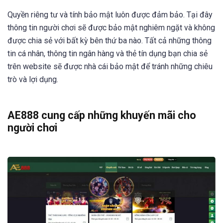
Quyền riêng tư và tính bảo mật luôn được đảm bảo. Tại đây
thông tin người chơi sẽ được bảo mật nghiêm ngặt và không
được chia sẻ với bất kỳ bên thứ ba nào. Tất cả những thông
tin cá nhân, thông tin ngân hàng và thẻ tín dụng bạn chia sẻ
trên website sẽ được nhà cái bảo mật để tránh những chiêu
trò và lợi dụng.
AE888 cung cấp những khuyến mãi cho
người chơi