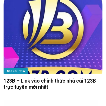
Nhà cái uy tín
123B – Link vào chính thức nhà cái 123B
trực tuyến mới nhất