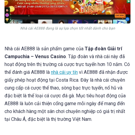
Nhà cái AE888 đang là sự lựa chọn tốt nhất dành cho bạn
Nhà cái AE888 là sản phẩm game của
Tập đoàn Giải trí
Campuchia – Venus Casino
. Tập đoàn và nhà cái này đã
hoạt động trên thị trường cá cược trực tuyến hơn 10 năm. Có
thể đánh giá AE888 là
nhà cái uy tín
vì AE888 đã nhận được
giấy phép hoạt động tại Costa Rica. Đây là nhà cái chuyên
cung cấp cá cược thể thao, sòng bạc trực tuyến, nổ hũ và
đặc biệt là thể loại cá cược đá gà. Mục tiêu hoạt động của
AE888 là luôn cải thiện cổng game mỗi ngày để mang đến
cho khách hàng một sân chơi chuyên nghiệp có giá trị nhất
tại Châu Á, đặc biệt là thị trường Việt Nam.