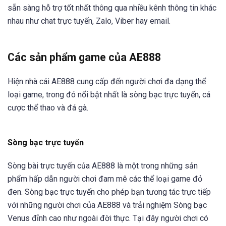
sẵn sàng hỗ trợ tốt nhất thông qua nhiều kênh thông tin khác
nhau như chat trực tuyến, Zalo, Viber hay email.
Các sản phẩm game của AE888
Hiện nhà cái AE888 cung cấp đến người chơi đa dạng thể
loại game, trong đó nổi bật nhất là sòng bạc trực tuyến, cá
cược thể thao và đá gà.
Sòng bạc trực tuyến
Sòng bài trực tuyến của AE888 là một trong những sản
phẩm hấp dẫn người chơi đam mê các thể loại game đỏ
đen. Sòng bạc trực tuyến cho phép bạn tương tác trực tiếp
với những người chơi của AE888 và trải nghiệm Sòng bạc
Venus đỉnh cao như ngoài đời thực. Tại đây người chơi có