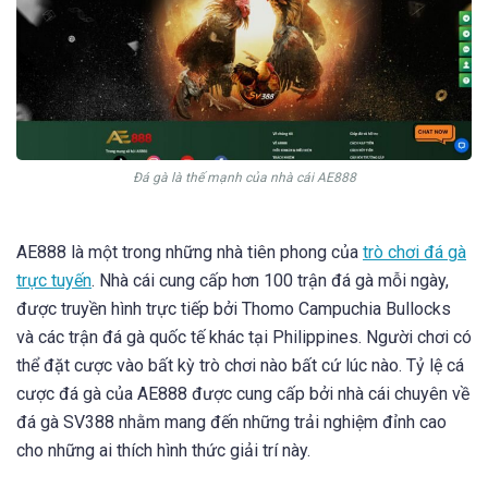
Đá gà là thế mạnh của nhà cái AE888
AE888 là một trong những nhà tiên phong của
trò chơi đá gà
trực tuyến
. Nhà cái cung cấp hơn 100 trận đá gà mỗi ngày,
được truyền hình trực tiếp bởi Thomo Campuchia Bullocks
và các trận đá gà quốc tế khác tại Philippines. Người chơi có
thể đặt cược vào bất kỳ trò chơi nào bất cứ lúc nào. Tỷ lệ cá
cược đá gà của AE888 được cung cấp bởi nhà cái chuyên về
đá gà SV388 nhằm mang đến những trải nghiệm đỉnh cao
cho những ai thích hình thức giải trí này.