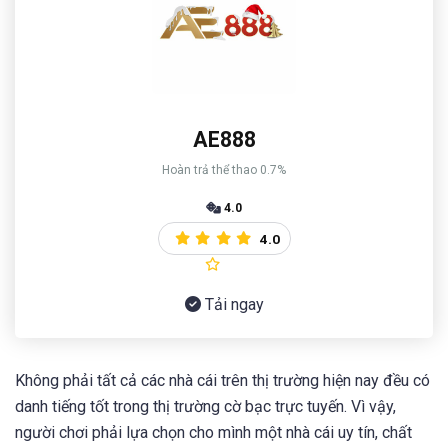
AE888
Hoàn trả thể thao 0.7%
4.0
4.0
Tải ngay
Không phải tất cả các nhà cái trên thị trường hiện nay đều có
danh tiếng tốt trong thị trường cờ bạc trực tuyến. Vì vậy,
người chơi phải lựa chọn cho mình một nhà cái uy tín, chất