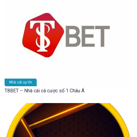
Nhà cái uy tín
T8BET – Nhà cái cá cược số 1 Châu Á