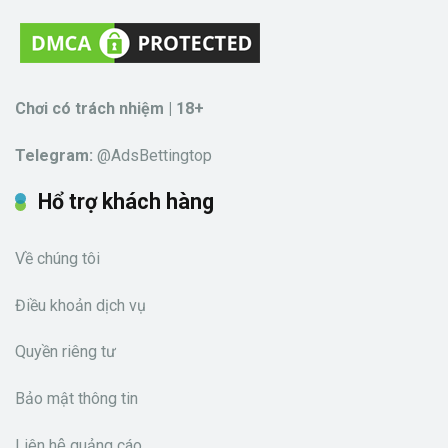
Chơi có trách nhiệm | 18+
Telegram:
@AdsBettingtop
Hổ trợ khách hàng
Về chúng tôi
Điều khoản dịch vụ
Quyền riêng tư
Bảo mật thông tin
Liên hệ quảng cáo