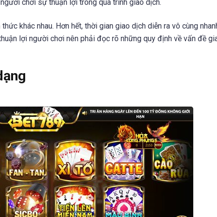
gười chơi sự thuận lợi trong quá trình giao dịch.
h thức khác nhau. Hơn hết, thời gian giao dịch diễn ra vô cùng nha
ền thuận lợi người chơi nên phải đọc rõ những quy định về vấn đề gi
dạng