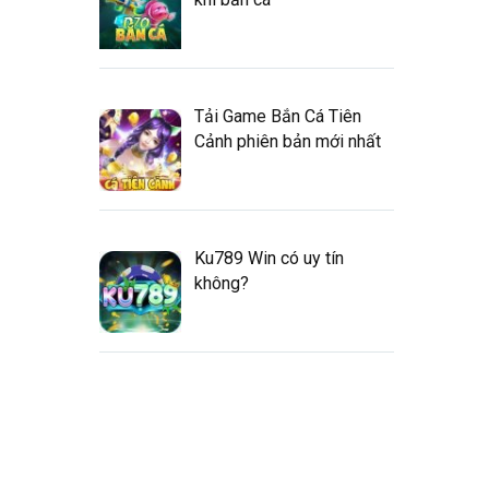
Tải Game Bắn Cá Tiên
Cảnh phiên bản mới nhất
Ku789 Win có uy tín
không?