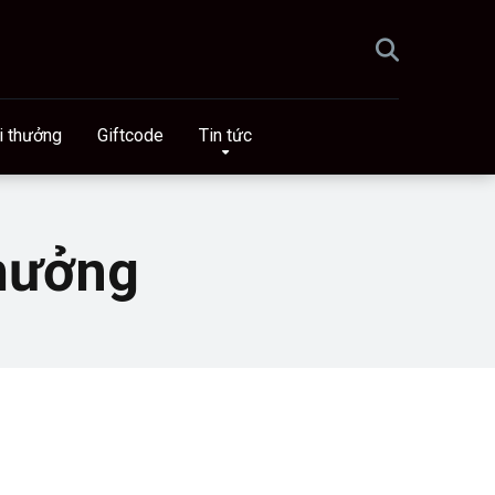
i thưởng
Giftcode
Tin tức
thưởng