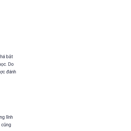
khá bắt
học. Do
ược đánh
ng lĩnh
n cũng