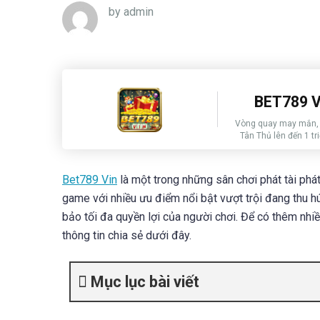
by admin
BET789 V
Vòng quay may mắn, 
Tân Thủ lên đến 1 tr
Bet789 Vin
là một trong những sân chơi phát tài phá
game với nhiều ưu điểm nổi bật vượt trội đang thu hú
bảo tối đa quyền lợi của người chơi. Để có thêm nhi
thông tin chia sẻ dưới đây.
Mục lục bài viết