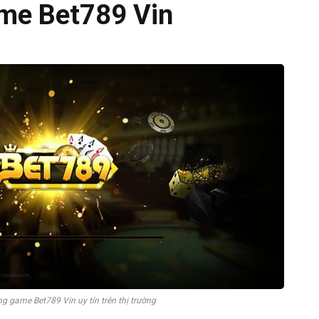
ame Bet789 Vin
ng game Bet789 Vin uy tín trên thị trường