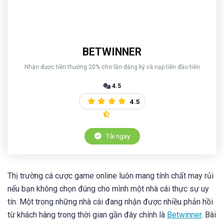
BETWINNER
Nhận được tiền thưởng 20% cho lần đăng ký và nạp tiền đầu tiên
4.5
4.5
Tải ngay
Thị trường cá cược game online luôn mang tính chất may rủi
nếu bạn không chọn đúng cho mình một nhà cái thực sự uy
tín. Một trong những nhà cái đang nhận được nhiều phản hồi
từ khách hàng trong thời gian gần đây chính là
Betwinner
. Bài