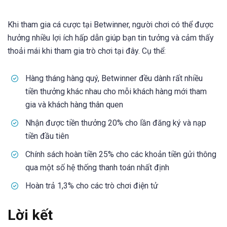
Khi tham gia cá cược tại Betwinner, người chơi có thể được
hưởng nhiều lợi ích hấp dẫn giúp bạn tin tưởng và cảm thấy
thoải mái khi tham gia trò chơi tại đây. Cụ thể:
Hàng tháng hàng quý, Betwinner đều dành rất nhiều
tiền thưởng khác nhau cho mỗi khách hàng mới tham
gia và khách hàng thân quen
Nhận được tiền thưởng 20% cho lần đăng ký và nạp
tiền đầu tiên
Chính sách hoàn tiền 25% cho các khoản tiền gửi thông
qua một số hệ thống thanh toán nhất định
Hoàn trả 1,3% cho các trò chơi điện tử
Lời kết