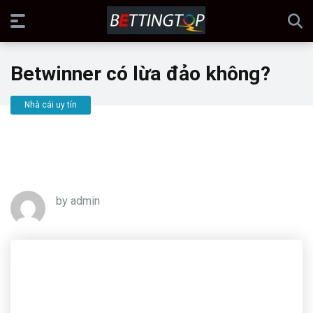
Betwinner có lừa đảo không?
Nhà cái uy tín
by admin