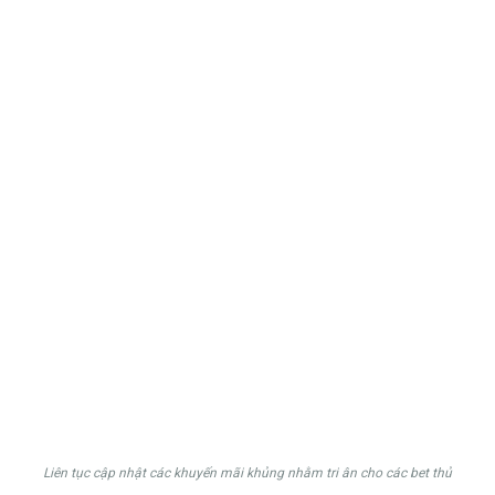
Liên tục cập nhật các khuyến mãi khủng nhằm tri ân cho các bet thủ