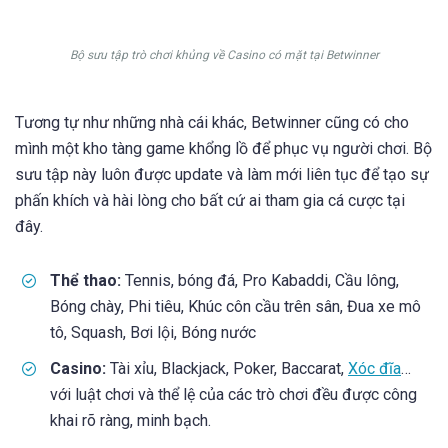
Bộ sưu tập trò chơi khủng về Casino có mặt tại Betwinner
Tương tự như những nhà cái khác, Betwinner cũng có cho
mình một kho tàng game khổng lồ để phục vụ người chơi. Bộ
sưu tập này luôn được update và làm mới liên tục để tạo sự
phấn khích và hài lòng cho bất cứ ai tham gia cá cược tại
đây.
Thể thao:
Tennis, bóng đá, Pro Kabaddi, Cầu lông,
Bóng chày, Phi tiêu, Khúc côn cầu trên sân, Đua xe mô
tô, Squash, Bơi lội, Bóng nước
Casino:
Tài xỉu, Blackjack, Poker, Baccarat,
Xóc đĩa
…
với luật chơi và thể lệ của các trò chơi đều được công
khai rõ ràng, minh bạch.