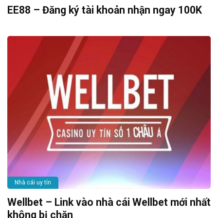
EE88 – Đăng ký tài khoản nhận ngay 100K
Nhà cái uy tín
Wellbet – Link vào nhà cái Wellbet mới nhất
không bị chặn