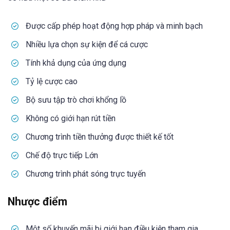
Được cấp phép hoạt động hợp pháp và minh bạch
Nhiều lựa chọn sự kiện để cá cược
Tính khả dụng của ứng dụng
Tỷ lệ cược cao
Bộ sưu tập trò chơi khổng lồ
Không có giới hạn rút tiền
Chương trình tiền thưởng được thiết kế tốt
Chế độ trực tiếp Lớn
Chương trình phát sóng trực tuyến
Nhược điểm
Một số khuyến mãi bị giới hạn điều kiện tham gia