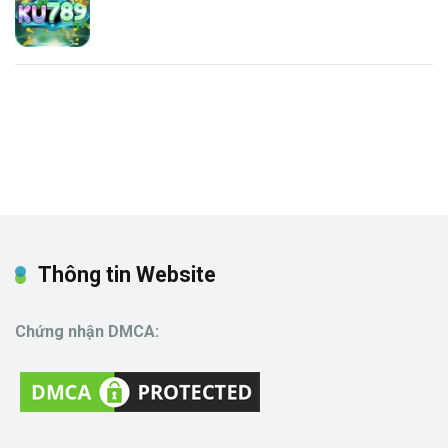
Thông tin Website
Chứng nhận DMCA: