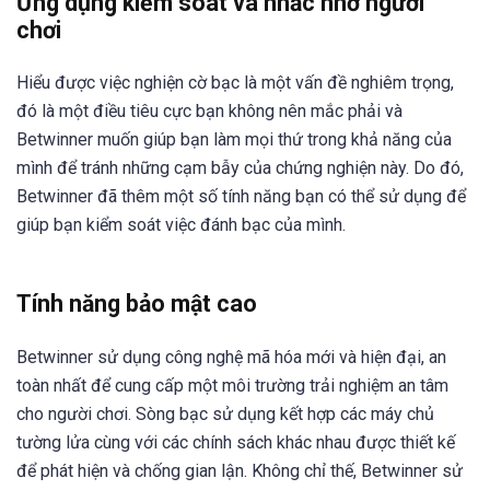
Ứng dụng kiểm soát và nhắc nhở người
chơi
Hiểu được việc nghiện cờ bạc là một vấn đề nghiêm trọng,
đó là một điều tiêu cực bạn không nên mắc phải và
Betwinner muốn giúp bạn làm mọi thứ trong khả năng của
mình để tránh những cạm bẫy của chứng nghiện này. Do đó,
Betwinner đã thêm một số tính năng bạn có thể sử dụng để
giúp bạn kiểm soát việc đánh bạc của mình.
Tính năng bảo mật cao
Betwinner sử dụng công nghệ mã hóa mới và hiện đại, an
toàn nhất để cung cấp một môi trường trải nghiệm an tâm
cho người chơi. Sòng bạc sử dụng kết hợp các máy chủ
tường lửa cùng với các chính sách khác nhau được thiết kế
để phát hiện và chống gian lận. Không chỉ thế, Betwinner sử