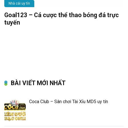
Nhà cái uy tín
Goal123 – Cá cược thể thao bóng đá trực
tuyến
BÀI VIẾT MỚI NHẤT
Coca Club – Sân chơi Tài Xỉu MD5 uy tín