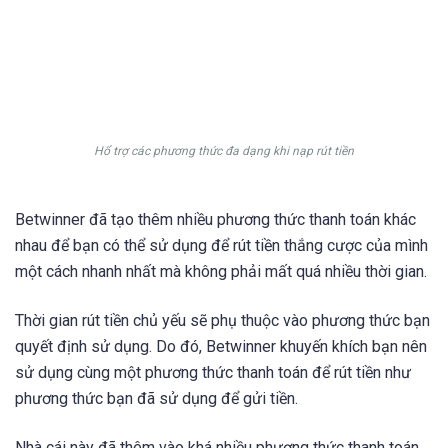
Hổ trợ các phương thức đa dạng khi nạp rút tiền
Betwinner đã tạo thêm nhiều phương thức thanh toán khác
nhau để bạn có thể sử dụng để rút tiền thắng cược của mình
một cách nhanh nhất mà không phải mất quá nhiều thời gian.
Thời gian rút tiền chủ yếu sẽ phụ thuộc vào phương thức bạn
quyết định sử dụng. Do đó, Betwinner khuyến khích bạn nên
sử dụng cùng một phương thức thanh toán để rút tiền như
phương thức bạn đã sử dụng để gửi tiền.
Nhà cái này đã thêm vào khá nhiều phương thức thanh toán