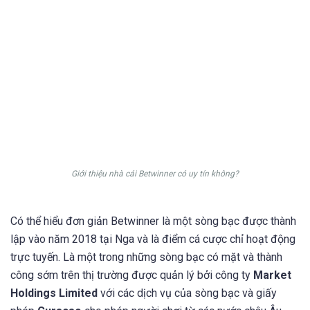
Giới thiệu nhà cái Betwinner có uy tín không?
Có thể hiểu đơn giản Betwinner là một sòng bạc được thành
lập vào năm 2018 tại Nga và là điểm cá cược chỉ hoạt động
trực tuyến. Là một trong những sòng bạc có mặt và thành
công sớm trên thị trường được quản lý bởi công ty
Market
Holdings Limited
với các dịch vụ của sòng bạc và giấy