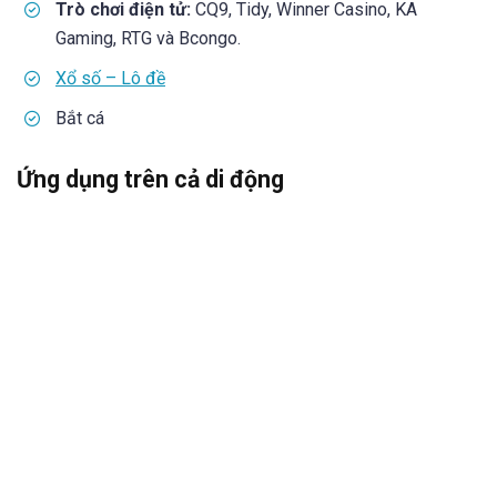
Trò chơi điện tử:
CQ9, Tidy, Winner Casino, KA
Gaming, RTG và Bcongo.
Xổ số – Lô đề
Bắt cá
Ứng dụng trên cả di động