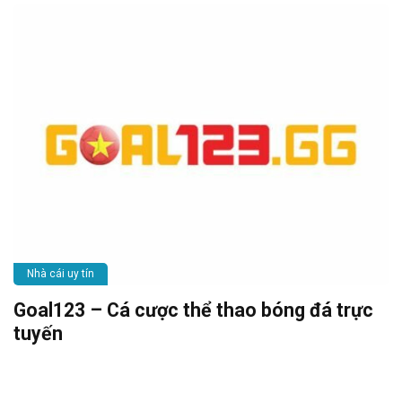
Nhà cái uy tín
Goal123 – Cá cược thể thao bóng đá trực
tuyến