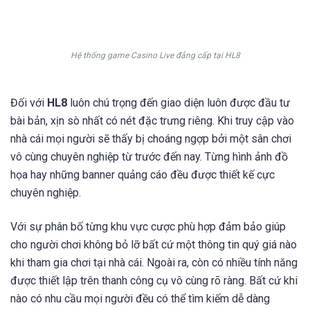
Hệ thống game Casino Live đẳng cấp tại HL8
Đối với
HL8
luôn chú trọng đến giao diện luôn được đầu tư
bài bản, xịn sò nhất có nét đặc trưng riêng. Khi truy cập vào
nhà cái mọi người sẽ thấy bị choáng ngợp bởi một sân chơi
vô cùng chuyên nghiệp từ trước đến nay. Từng hình ảnh đồ
họa hay những banner quảng cáo đều được thiết kế cực
chuyên nghiệp.
Với sự phân bố từng khu vực cược phù hợp đảm bảo giúp
cho người chơi không bỏ lỡ bất cứ một thông tin quý giá nào
khi tham gia chơi tại nhà cái. Ngoài ra, còn có nhiều tính năng
được thiết lập trên thanh công cụ vô cùng rõ ràng. Bất cứ khi
nào có nhu cầu mọi người đều có thể tìm kiếm dễ dàng