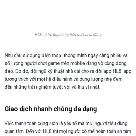
HL8 hỗ trợ ứng dụng trên thiết bị di động
Nhu cầu sử dụng điện thoại thông minh ngày càng nhiều và
số lượng người chơi game trên mobile đang vô cùng đông
đảo. Do đó, đội ngũ kỹ thuật nhà cái cho ra đời app HL8. app
tương thích với mọi hệ điều hành và dung lượng nhẹ đem
đến những trải nghiệm tuyệt vời và thú vị nhất.
Giao dịch nhanh chóng đa dạng
Việc thanh toán cũng luôn là yếu tố mà mọi người tiêu dùng
quan tâm. Đến với HL8 thì mọi người có thể hoàn toàn an tâm