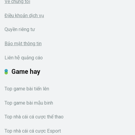
Về chúng tôi
Điều khoản dịch vụ
Quyền riêng tư
Bảo mật thông tin
Liên hệ quảng cáo
Game hay
Top game bài tiến lên
Top game bài mậu binh
Top nhà cái cá cược thể thao
Top nhà cái cá cược Esport