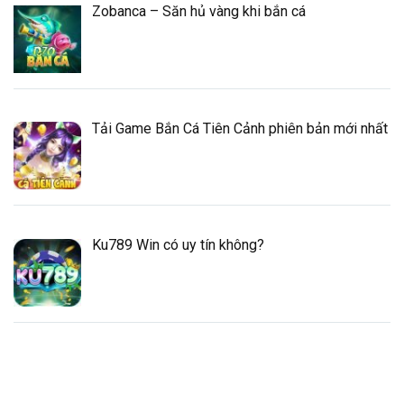
Zobanca – Săn hủ vàng khi bắn cá
Tải Game Bắn Cá Tiên Cảnh phiên bản mới nhất
Ku789 Win có uy tín không?