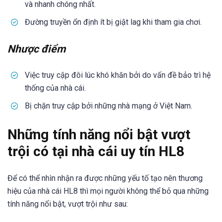
và nhanh chóng nhất.
Đường truyền ổn định ít bị giật lag khi tham gia chơi.
Nhược điểm
Việc truy cập đôi lúc khó khăn bởi do vấn đề bảo trì hệ
thống của nhà cái.
Bị chặn truy cập bởi những nhà mạng ở Việt Nam.
Những tính năng nổi bật vượt
trội có tại nhà cái uy tín HL8
Để có thể nhìn nhận ra được những yếu tố tạo nên thương
hiệu của nhà cái HL8 thì mọi người không thể bỏ qua những
tính năng nổi bật, vượt trội như sau: