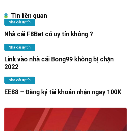
Tin liên quan
Nhà cái uy tín
Nhà cái F8Bet có uy tín không ?
Nhà cái uy tín
Link vào nhà cái Bong99 không bị chặn
2022
Nhà cái uy tín
EE88 – Đăng ký tài khoản nhận ngay 100K