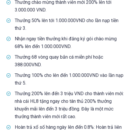
Thưởng chào mừng thành viên mới 200% lên tới
3.000.000 VND.
Thưởng 50% lên tới 1.000.000VND cho lần nạp tiền
thứ 3.
Nhận ngay tiền thưởng khi đăng ký gói chào mừng
68% lên đến 1.000.000VND.
Thưởng 68 vòng quay bắn cá miễn phí hoặc
388.000VND.
Thưởng 100% cho lên đến 1.000.000VND vào lần nạp
thứ 5.
Thưởng 200% lên đến 3 triệu VND cho thành viên mới:
nhà cái HL8 tặng ngay cho tân thủ 200% thưởng
khuyến mãi lên đến 3 triệu đồng. Đây là một mức
thưởng thành viên mới rất cao.
Hoàn trả xổ số hàng ngày lên đến 0.8%: Hoàn trả liên