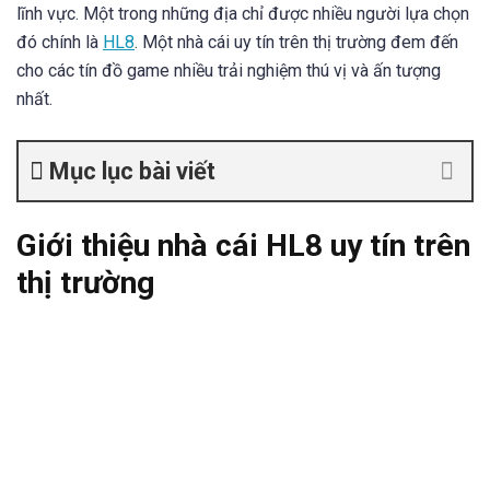
lĩnh vực. Một trong những địa chỉ được nhiều người lựa chọn
đó chính là
HL8
. Một nhà cái uy tín trên thị trường đem đến
cho các tín đồ game nhiều trải nghiệm thú vị và ấn tượng
nhất.
Mục lục bài viết
Giới thiệu nhà cái HL8 uy tín trên
thị trường