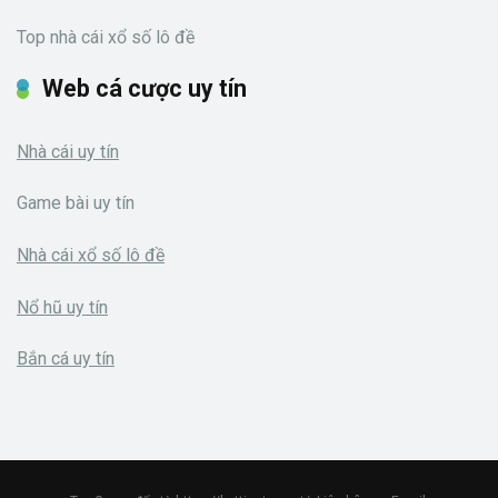
Top nhà cái xổ số lô đề
Web cá cược uy tín
Nhà cái uy tín
Game bài uy tín
Nhà cái xổ số lô đề
Nổ hũ uy tín
Bắn cá uy tín