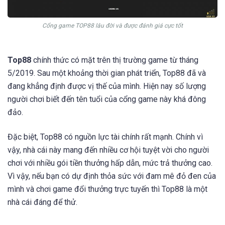
Cổng game TOP88 lâu đời và được đánh giá cực tốt
Top88
chính thức có mặt trên thị trường game từ tháng
5/2019. Sau một khoảng thời gian phát triển, Top88 đã và
đang khẳng định được vị thế của mình. Hiện nay số lượng
người chơi biết đến tên tuổi của cổng game này khá đông
đảo.
Đặc biệt, Top88 có nguồn lực tài chính rất mạnh. Chính vì
vậy, nhà cái này mang đến nhiều cơ hội tuyệt vời cho người
chơi với nhiều gói tiền thưởng hấp dẫn, mức trả thưởng cao.
Vì vậy, nếu bạn có dự định thỏa sức với đam mê đỏ đen của
mình và chơi game đổi thưởng trực tuyến thì Top88 là một
nhà cái đáng để thử.