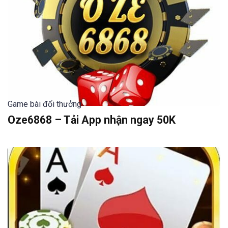
Game bài đổi thưởng
Oze6868 – Tải App nhận ngay 50K