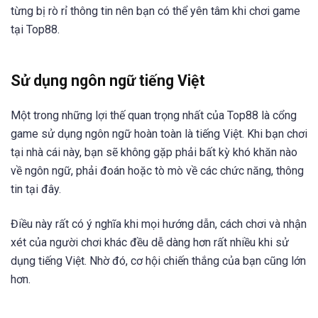
từng bị rò rỉ thông tin nên bạn có thể yên tâm khi chơi game
tại Top88.
Sử dụng ngôn ngữ tiếng Việt
Một trong những lợi thế quan trọng nhất của Top88 là cổng
game sử dụng ngôn ngữ hoàn toàn là tiếng Việt. Khi bạn chơi
tại nhà cái này, bạn sẽ không gặp phải bất kỳ khó khăn nào
về ngôn ngữ, phải đoán hoặc tò mò về các chức năng, thông
tin tại đây.
Điều này rất có ý nghĩa khi mọi hướng dẫn, cách chơi và nhận
xét của người chơi khác đều dễ dàng hơn rất nhiều khi sử
dụng tiếng Việt. Nhờ đó, cơ hội chiến thắng của bạn cũng lớn
hơn.