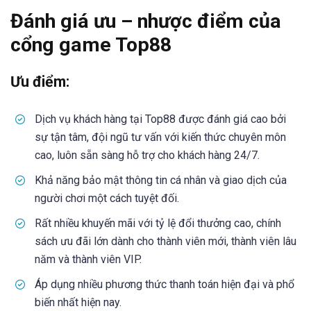
Đánh giá ưu – nhược điểm của
cổng game Top88
Ưu điểm:
Dịch vụ khách hàng tại Top88 được đánh giá cao bởi
sự tận tâm, đội ngũ tư vấn với kiến thức chuyên môn
cao, luôn sẵn sàng hỗ trợ cho khách hàng 24/7.
Khả năng bảo mật thông tin cá nhân và giao dịch của
người chơi một cách tuyệt đối.
Rất nhiều khuyến mãi với tỷ lệ đổi thưởng cao, chính
sách ưu đãi lớn dành cho thành viên mới, thành viên lâu
năm và thành viên VIP.
Áp dụng nhiều phương thức thanh toán hiện đại và phổ
biến nhất hiện nay.