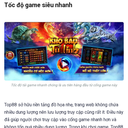
Tốc độ game siêu nhanh
Tốc độ tải game nhanh chóng là ưu tiên hàng đầu từ cổng game này
Top88 sở hữu nền tảng đồ họa nhẹ, trang web không chứa
nhiều dung lượng nên lưu lượng truy cập cũng rất ít. Điều này
đã giúp người chơi truy cập vào cổng game nhanh hơn và
không tốn quá nhiều dung lượng. Trong khi chơi game, Top88