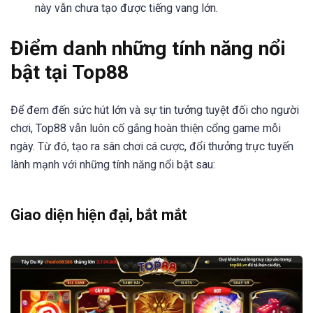
này vẫn chưa tạo được tiếng vang lớn.
Điểm danh những tính năng nổi
bật tại Top88
Để đem đến sức hút lớn và sự tin tưởng tuyệt đối cho người
chơi, Top88 vẫn luôn cố gắng hoàn thiện cổng game mỗi
ngày. Từ đó, tạo ra sân chơi cá cược, đổi thưởng trực tuyến
lành mạnh với những tính năng nổi bật sau:
Giao diện hiện đại, bắt mắt