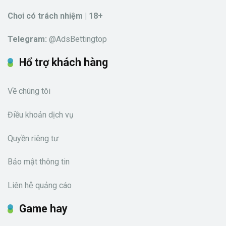
Chơi có trách nhiệm | 18+
Telegram:
@AdsBettingtop
Hổ trợ khách hàng
Về chúng tôi
Điều khoản dịch vụ
Quyền riêng tư
Bảo mật thông tin
Liên hệ quảng cáo
Game hay