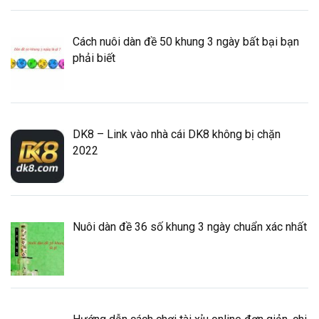
Cách nuôi dàn đề 50 khung 3 ngày bất bại bạn
phải biết
DK8 – Link vào nhà cái DK8 không bị chặn
2022
Nuôi dàn đề 36 số khung 3 ngày chuẩn xác nhất