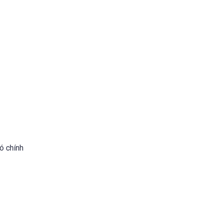
ó chính