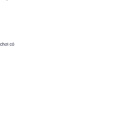
chơi có