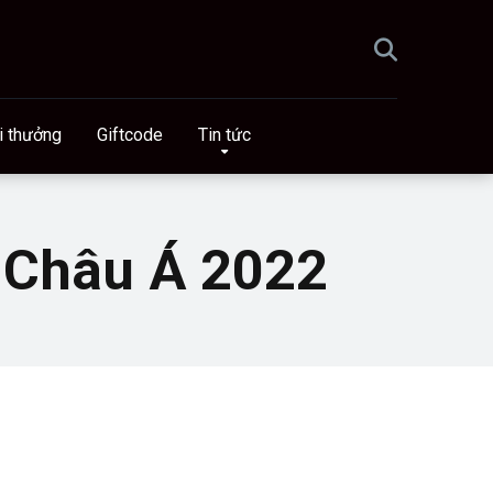
i thưởng
Giftcode
Tin tức
 Châu Á 2022