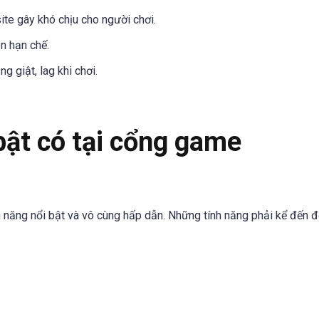
te gây khó chịu cho người chơi.
n hạn chế.
ng giật, lag khi chơi.
bật có tại cổng game
h năng nổi bật và vô cùng hấp dẫn. Những tính năng phải kể đến đ