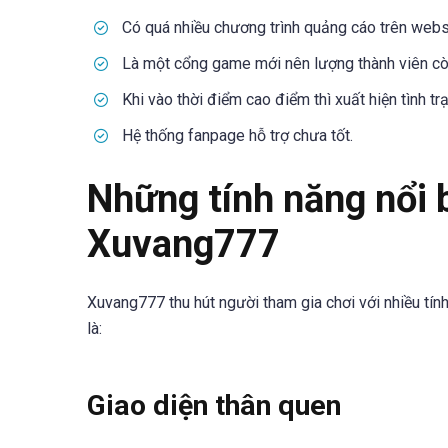
Có quá nhiều chương trình quảng cáo trên websi
Là một cổng game mới nên lượng thành viên cò
Khi vào thời điểm cao điểm thì xuất hiện tình trạ
Hệ thống fanpage hỗ trợ chưa tốt.
Những tính năng nổi 
Xuvang777
Xuvang777 thu hút người tham gia chơi với nhiều tín
là:
Giao diện thân quen