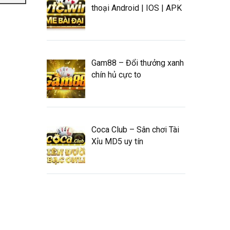
thoại Android | IOS | APK
Gam88 – Đổi thưởng xanh
chín hủ cực to
Coca Club – Sân chơi Tài
Xỉu MD5 uy tín