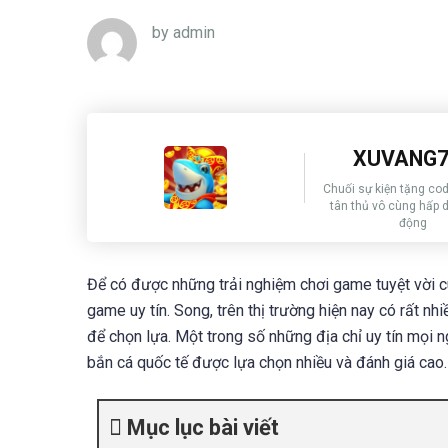
by admin
XUVANG7
Chuối sự kiện tặng co
tân thủ vô cùng hấp 
động
Để có được những trải nghiệm chơi game tuyệt vời 
game uy tín. Song, trên thị trường hiện nay có rất 
để chọn lựa. Một trong số những địa chỉ uy tín mọi 
bắn cá quốc tế được lựa chọn nhiều và đánh giá cao.
Mục lục bài viết