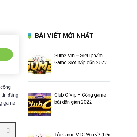
BÀI VIẾT MỚI NHẤT
Sum2 Vin – Siêu phẩm
Game Slot hấp dẫn 2022
 cổng
 tín đáng
Club C Vip – Cổng game
bài dân gian 2022
ng game
Tải Game VTC Win về điện